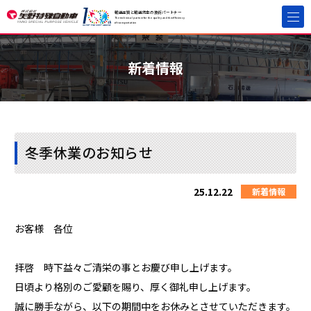
輸送品質と輸送効率の技術パートナー
The techinical partner for the quality and the efficiency
of transportation
新着情報
冬季休業のお知らせ
25.12.22
新着情報
お客様 各位
拝啓 時下益々ご清栄の事とお慶び申し上げます。
日頃より格別のご愛顧を賜り、厚く御礼申し上げます。
誠に勝手ながら、以下の期間中をお休みとさせていただきます。